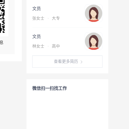
文员
张女士
·
大专
文员
息
林女士
·
高中
查看更多简历
微信扫一扫找工作