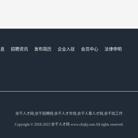
信息
招聘资讯
发布简历
企业入驻
会员中心
法律申明
们
余干人才网,余干招聘网,余干人才市场,余干人事人才网,余干找工作
Copyright © 2018-2023 余干人才网 www.cbrjkj.com All rights reserved.