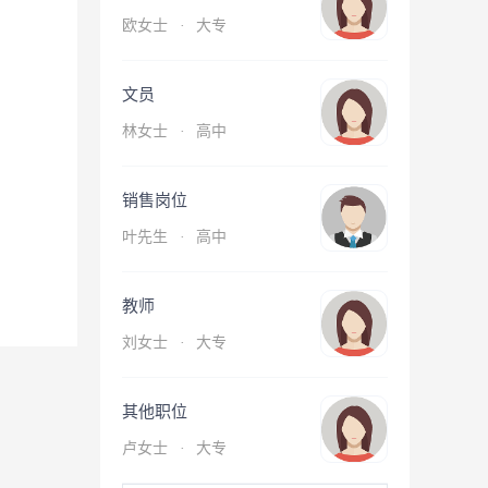
欧女士
·
大专
文员
林女士
·
高中
销售岗位
叶先生
·
高中
教师
刘女士
·
大专
其他职位
卢女士
·
大专